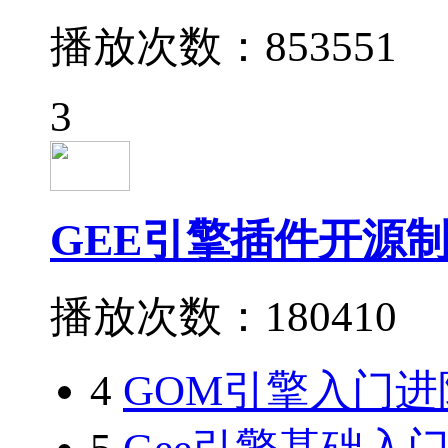
播放次数：853551
3
GEE引擎插件开源制
播放次数：180410
4
GOM引擎入门进