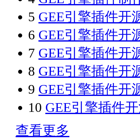
5
GEE引擎插件开
6
GEE引擎插件开
7
GEE引擎插件开
8
GEE引擎插件开源
9
GEE引擎插件开
10
GEE引擎插件开
查看更多