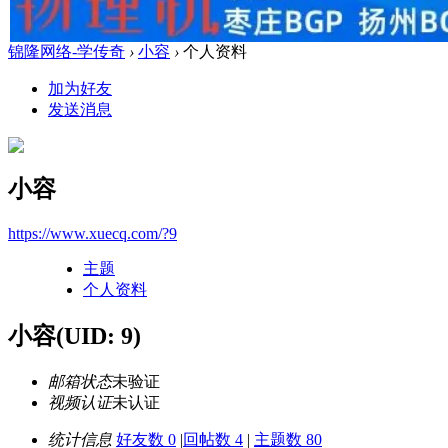
锦隆网络-学传奇
›
小容
›
个人资料
加为好友
发送消息
小容
https://www.xuecq.com/?9
主题
个人资料
小容
(UID: 9)
邮箱状态
未验证
视频认证
未认证
统计信息
好友数 0
|
回帖数 4
|
主题数 80