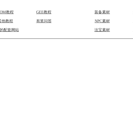
GOM教程
GEE教程
装备素材
其他教程
有奖问答
NPC素材
的配套网站
法宝素材