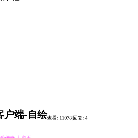
客户端-自绘
查看:
11078
|
回复:
4
学传奇-大魔王