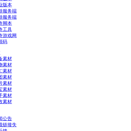
业版本
游服务端
游服务端
奇脚本
奇工具
奇游戏网
源码
材
备素材
物素材
PC素材
图素材
号素材
宝素材
手素材
效素材
闻公告
载链接失
反馈