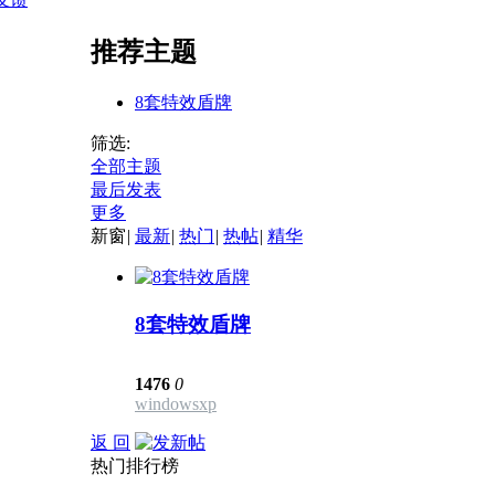
推荐主题
8套特效盾牌
筛选:
全部主题
最后发表
更多
新窗
|
最新
|
热门
|
热帖
|
精华
8套特效盾牌
1476
0
windowsxp
返 回
热门排行榜