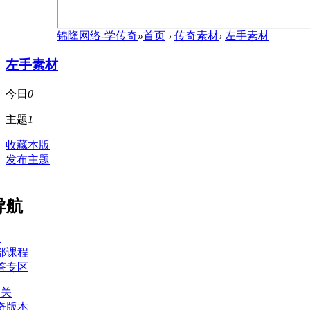
锦隆网络-学传奇
»
首页
›
传奇素材
›
左手素材
左手素材
今日
0
主题
1
收藏本版
发布主题
导航
关
部课程
答专区
相关
奇版本